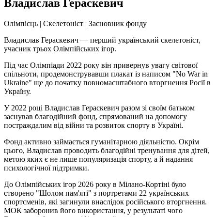
Владислав Гераскевич
Олімпієць | Скелетоніст | Засновник фонду
Владислав Гераскевич — перший український скелетоніст,
учасник трьох Олімпійських ігор.
Під час Олімпіади 2022 року він привернув увагу світової
спільноти, продемонструвавши плакат із написом "No War in
Ukraine" ще до початку повномасштабного вторгнення Росії в
Україну.
У 2022 році Владислав Гераскевич разом зі своїм батьком
заснував благодійний фонд, спрямований на допомогу
постраждалим від війни та розвиток спорту в Україні.
Фонд активно займається гуманітарною діяльністю. Окрім
цього, Владислав проводить благодійні тренування для дітей,
метою яких є не лише популяризація спорту, а й надання
психологічної підтримки.
До Олімпійських ігор 2026 року в Мілано-Кортіні було
створено "Шолом пам'яті" з портретами 22 українських
спортсменів, які загинули внаслідок російського вторгнення.
МОК заборонив його використання, у результаті чого