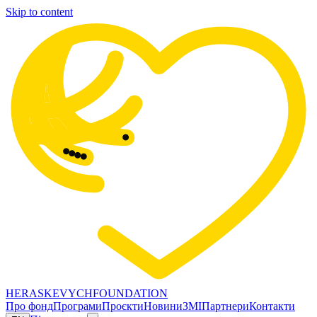
Skip to content
HERASKEVYCH
FOUNDATION
Про фонд
Програми
Проєкти
Новини
ЗМІ
Партнери
Контакти