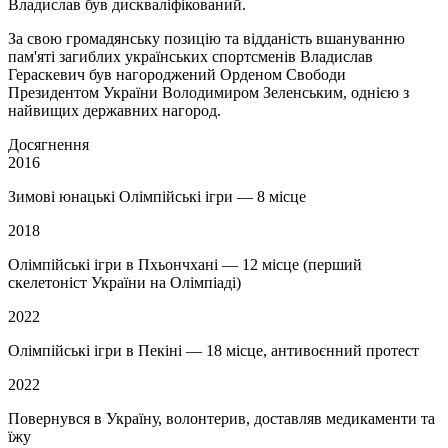
Владислав був дискваліфікований.
За свою громадянську позицію та відданість вшануванню
пам'яті загиблих українських спортсменів Владислав
Гераскевич був нагороджений Орденом Свободи
Президентом України Володимиром Зеленським, однією з
найвищих державних нагород.
Досягнення
2016
Зимові юнацькі Олімпійські ігри — 8 місце
2018
Олімпійські ігри в Пхьончхані — 12 місце (перший
скелетоніст України на Олімпіаді)
2022
Олімпійські ігри в Пекіні — 18 місце, антивоєнний протест
2022
Повернувся в Україну, волонтерив, доставляв медикаменти та
їжу