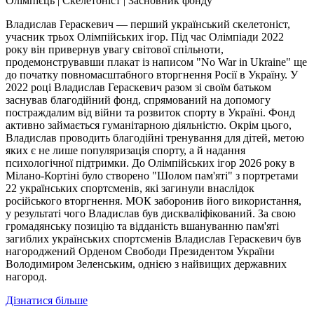
Олімпієць | Скелетоніст | Засновник фонду
Владислав Гераскевич — перший український скелетоніст,
учасник трьох Олімпійських ігор. Під час Олімпіади 2022
року він привернув увагу світової спільноти,
продемонструвавши плакат із написом "No War in Ukraine" ще
до початку повномасштабного вторгнення Росії в Україну. У
2022 році Владислав Гераскевич разом зі своїм батьком
заснував благодійний фонд, спрямований на допомогу
постраждалим від війни та розвиток спорту в Україні. Фонд
активно займається гуманітарною діяльністю. Окрім цього,
Владислав проводить благодійні тренування для дітей, метою
яких є не лише популяризація спорту, а й надання
психологічної підтримки. До Олімпійських ігор 2026 року в
Мілано-Кортіні було створено "Шолом пам'яті" з портретами
22 українських спортсменів, які загинули внаслідок
російського вторгнення. МОК заборонив його використання,
у результаті чого Владислав був дискваліфікований. За свою
громадянську позицію та відданість вшануванню пам'яті
загиблих українських спортсменів Владислав Гераскевич був
нагороджений Орденом Свободи Президентом України
Володимиром Зеленським, однією з найвищих державних
нагород.
Дізнатися більше