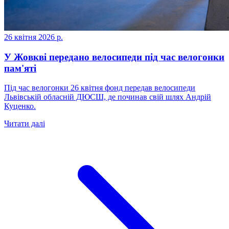
26 квітня 2026 р.
У Жовкві передано велосипеди під час велогонки
пам'яті
Під час велогонки 26 квітня фонд передав велосипеди
Львівській обласній ДЮСШ, де починав свій шлях Андрій
Куценко.
Читати далі