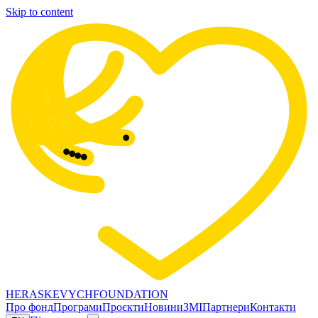
Skip to content
HERASKEVYCH
FOUNDATION
Про фонд
Програми
Проєкти
Новини
ЗМІ
Партнери
Контакти