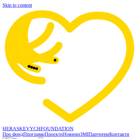
Skip to content
HERASKEVYCH
FOUNDATION
Про фонд
Програми
Проєкти
Новини
ЗМІ
Партнери
Контакти